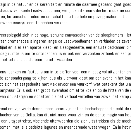
 zijn in de natuur en de sereniteit en ruimte die daarmee gepaard gaat goed
 schaduw van koele Leadwoodbomen, verfijnde interieurs die het moderne com
rten, botanische producten en schatten uit de hele omgeving maken het een
ngewone ecosysteem te hebben verkend.
weerspiegeld zich in de hoge, schuine canvasdaken van de slaapkamers. Het
Houten promenades slingeren langs de Leadwoodbomen en verbinden de zeven
fijnd en is er een aparte kleed- en slaapgedeelte, een ensuite badkamer, b
noeg ruimte is om te ontspannen, is er ook een verzonken zithoek en een p
 met uitzicht op die enorme uiterwaarden.
s, banken en fauteuils om in te ploffen voor een middag vol uitzichten en 
e zonsondergang te kijken, dus als u ervoor kiest om een ​​avond in het kamp
t zich het eetgedeelte met vlak ervoor een vuurkorf, wat betekent dat u n
 kampvuur. Er is ook een groot zwembad om af te koelen op de hitte van de 
 van snuisterijen en schatten die het verhaal vertellen van zowel het kam
nd om zijn wilde dieren, maar soms zijn het de landschappen die echt de 
ithoeken van de Delta, kan dit niet meer waar zijn en de echte magie van h
 aan uitgestrekte, vloeiende uiterwaarden die zich uitstrekken als de moo
men; met lelie bedekte lagunes en meanderende waterwegen. En in het mid