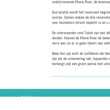
snelstromende Khwai River, de levensad
Qua locatie wordt het reservaat begre
oosten. Samen maken de drie reservaten
voor bezoekers ietwat beperkt is en u 
De uiterwaarden rond Tuludi zijn niet a
dwalen. Hoewel de Khwai River de belan
verre aan, en er is geen tekort aan zebra
Maar het zijn echt de roofdieren die hi
zijn als de schemering valt, luipaarden 
herbergt ook een groot aantal met uitst
Adres
Southern Cross Reizen