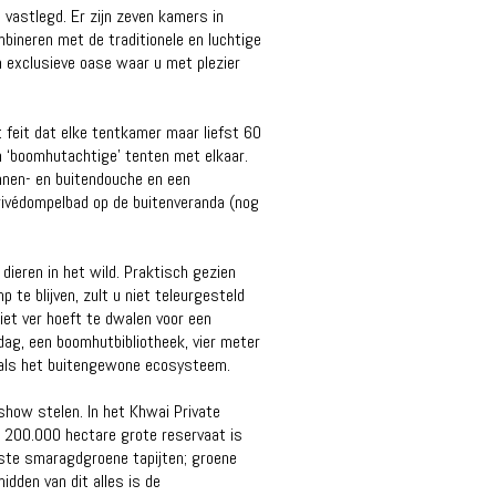
 vastlegd. Er zijn zeven kamers in
bineren met de traditionele en luchtige
 exclusieve oase waar u met plezier
 feit dat elke tentkamer maar liefst 60
 ‘boomhutachtige’ tenten met elkaar.
innen- en buitendouche en een
rivédompelbad op de buitenveranda (nog
dieren in het wild. Praktisch gezien
 te blijven, zult u niet teleurgesteld
iet ver hoeft te dwalen voor een
dag, een boomhutbibliotheek, vier meter
p als het buitengewone ecosysteem.
show stelen. In het Khwai Private
et 200.000 hectare grote reservaat is
iste smaragdgroene tapijten; groene
den van dit alles is de