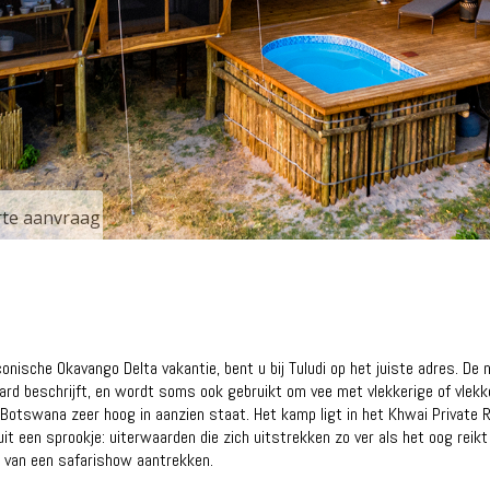
erte aanvraag
iconische Okavango Delta vakantie, bent u bij Tuludi op het juiste adres. D
ard beschrijft, en wordt soms ook gebruikt om vee met vlekkerige of vlekker
e in Botswana zeer hoog in aanzien staat. Het kamp ligt in het Khwai Privat
uit een sprookje: uiterwaarden die zich uitstrekken zo ver als het oog rei
 van een safarishow aantrekken.