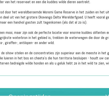
er van het reservaat en een die kuddes wilde dieren aantrekt.
nsd door het wereldberoemde Moremi Game Reserve in het zuiden en het uit
 deel uit van het grotere Okavango Delta Werelderfgoed. U heeft vooral g
maar een handvol gasten zult tegenkomen (als dat al zo is).
lleen mooi, maar zijn ook de perfecte locatie voor enorme kuddes olifanten 
grijkste waterbron in het gebied is, trekken de waterwegen die door de gr
-, giraffen-, antilopen- en ander wild.
er de show stelen en de concentraties zijn superieur aan de meeste in het 
die luieren in het bos en cheeta's die hun territoria besluipen - houdt uw ca
erven bedreigde wilde honden en als u geluk hebt ze in het wild te zien, w
Openingstijden
V
Maandag t/m vrijdag: 09:30 - 19:00