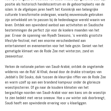
positie als historisch handelscentrum en de geboorteplaats van de
islam. In de afgelopen jaren heeft het Koninkrijk een belangrijke
culturele transformatie ondergaan, waarbij eeuwenoude gebruiken
zijn ontwikkeld om te passen bij de hedendaagse wereld waarin we
leven. Ontdek een opwindend aanbod aan activiteiten en Saudische
bestemmingen die perfect zijn voor de koelere maanden van het
jaar. Ervaar de spanning van Riyadh Seasons, 's werelds grootste
lifestyle-festival, met een enorme verscheidenheid aan
entertainment en evenementen voor het hele gezin. Geniet van het
gematigde klimaat van de Rode Zee met winterzon, zand en
zeeavontuur.
Verken de nationale parken van Saudi-Arabië, ontdek de ongetemde
wildernis van de Rub' Al Khali, dwaal door de drukke straatjes van
Jeddah's Old Souks, duik tussen de kleurrijke riffen van de Rode Zee
en warm uzelf op aan een brandend kampvuur onder de glorieuze
woestijnsterren. Of ga naar de koudere klimaten van het
bergachtige noorden van Saudi-Arabië voor een kans om de woestijn
te zien bedekt met verse sneeuw. Hoe u uw winter ook doorbrengt,
Saudi heeft een opwindende ervaring voor u klaarliggen.