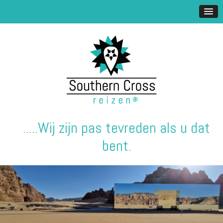
.....Wij zijn pas tevreden als u dat
bent.