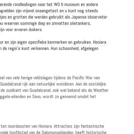
erende rondleidingen naar het WO II-museum en andere
gvelden zijn vrijwel onaangetast en u kunt nog steeds
utjes en grotten die werden gebruikt als Japanse observatie-
veau waarvan sommige diep en omvatten olietankers,
jn voor ervaren duikers.
uur en zijn eigen specifieke kenmerken en gebruiken. Honiara
n de regio's kunt verkennen. Hun schoonheid, afgelegen
el van vele hevige veldslagen tijdens de Pacific War van
uadalcanal rijk aan natuurlijke wonderen. Aan de oostelijke
 de zuidkant van Guadalcanal, ook wel bekend als de Weather
 Nggela-eilanden en Savo, wordt zo genoemd omdat het
 ten noordoosten van Honiara. Attracties zijn fantastische
oniale hoofdstad van de Salomonseilanden, heeft historische