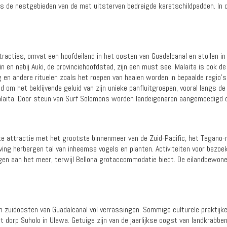
als de nestgebieden van de met uitsterven bedreigde karetschildpadden. I
ttracties, omvat een hoofdeiland in het oosten van Guadalcanal en atollen i
n en nabij Auki, de provinciehoofdstad, zijn een must see. Malaita is ook d
g en andere rituelen zoals het roepen van haaien worden in bepaalde regio'
nd om het beklijvende geluid van zijn unieke panfluitgroepen, vooral langs de
alaita. Door steun van Surf Solomons worden landeigenaren aangemoedigd o
kste attractie met het grootste binnenmeer van de Zuid-Pacific, het Tegano
eving herbergen tal van inheemse vogels en planten. Activiteiten voor bezoe
ggen aan het meer, terwijl Bellona grotaccommodatie biedt. De eilandbewon
n zuidoosten van Guadalcanal vol verrassingen. Sommige culturele praktijke
t dorp Suholo in Ulawa. Getuige zijn van de jaarlijkse oogst van landkrabb