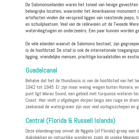
De Salomonseilanden waren het toneel van hevige gevechten 
belangrijke locaties, waaronder het Amerikaanse monument o
artefacten vinden die verspreid liggen van roestende jeeps, 
en schuilplaatsen. Veel van de relikwieën uit de Tweede Wer
watervliegtuigen en onderzeeërs. Een paar kunnen worden gesn
De vele eilanden waaruit de Salomons bestaat, zijn gegroepeer
is de hoofdstad. De stad is ook de internationale toegangsp
ligging, vriendelijke mensen, prachtige koraalatollen en exot
Guadalcanal
Behalve dat het de thuisbasis is van de hoofdstad van het lan
1942 tot 1945. Er zijn maar weinig wegen buiten Honiara, wat
punt ligt Marau Sound, een gebied met turquoise wateren bez
Coast. Hier vindt u afgelegen dorpen langs een ruige en dr
zeekanaal de watergraven zijn voor veel oorlogsschepen en g
Central (Florida & Russell Islands)
Deze eilandengroep omvat de Nggela (of Florida)-groep aan de
duikplekken en natuurlijke wonderen zoals de unieke Megapode