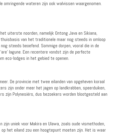
n de omringende wateren zijn ook walvissen waargenomen.
n het uiterste noorden, namelijk Ontong Java en Sikiana,
e thuisbasis van het traditionele maar nog steeds in omloop
s nog steeds beoefend. Sommige dorpen, vooral die in de
 ‘are’ lagune. Een recentere vondst zijn de perfecte
m eco-lodges in het gebied te openen.
-meer. De provincie met twee eilanden van opgeheven koraal
kers zijn onder meer het jagen op landkrabben, speerduiken,
ers zijn Polynesiërs, dus bezoekers worden blootgesteld aan
n zijn uniek voor Makira en Ulawa, zoals oude vismethoden,
en op het eiland zou een hoogtepunt moeten zijn. Het is waar