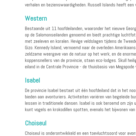
verhalen en bezienswaardigheden. Russell Islands heeft een 
Western
Bestaande uit 11 hoofdeilanden, waaronder het nieuwe Georgi
op de Salomonseilanden genoemd en biedt prachtige luchtfot
met zeeleven en koralen. Hevige veldslagen tijdens de Tweed
Gizo. Kennedy Island, vernoemd naar de overleden Amerikaans
zeldzame weergave van de natuur op het werk, en de enorme 
koppensnellers van de provincie, staan ​​eco-lodges. Skull hei
eiland in de Centrale Provincie - de thuisbasis van Megapode 
Isabel
De provincie Isabel bestaat uit één hoofdeiland dat in het n
bieden aan avonturiers. Activiteiten variëren van begeleide 
lessen in traditionele dansen. Isabel is ook beroemd om zijn
kunt vogels en krokodillen spotten, evenals het bijwonen van 
Choiseul
Choiseul is onderontwikkeld en een toevluchtsoord voor avont