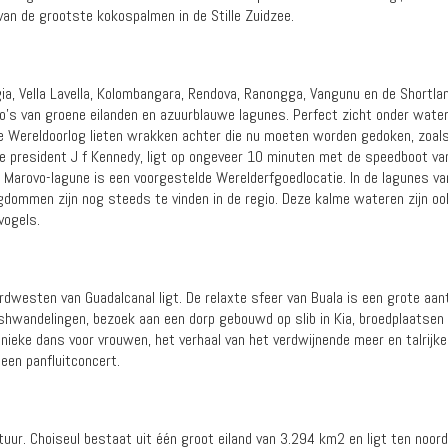
van de grootste kokospalmen in de Stille Zuidzee.
a, Vella Lavella, Kolombangara, Rendova, Ranongga, Vangunu en de Shortla
o's van groene eilanden en azuurblauwe lagunes. Perfect zicht onder wat
e Wereldoorlog lieten wrakken achter die nu moeten worden gedoken, zoals 
e president J f Kennedy, ligt op ongeveer 10 minuten met de speedboot van
Marovo-lagune is een voorgestelde Werelderfgoedlocatie. In de lagunes va
ligdommen zijn nog steeds te vinden in de regio. Deze kalme wateren zijn ook
vogels.
oordwesten van Guadalcanal ligt. De relaxte sfeer van Buala is een grote aa
bushwandelingen, bezoek aan een dorp gebouwd op slib in Kia, broedplaatsen
 unieke dans voor vrouwen, het verhaal van het verdwijnende meer en talrijk
een panfluitconcert.
uur. Choiseul bestaat uit één groot eiland van 3.294 km2 en ligt ten noord