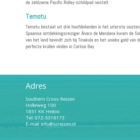
de zeldzame Pacific Ridley-schildpad nestelt.
Temotu
Temotu bestaat uit drie hoofdeilanden in het uiterste ooste
Spaanse ontdekkingsreiziger Álvaro de Mendana kwam de Solom
van het land bevindt zich bij Tinakula en het unieke geld van 
perfecte krullen vinden in Carlise Bay.
Adres
Southern Cross Reizen
Holleweg 100
1851 KK Heiloo
Tel: 072-5318173
E-mail: info@screizen.nl