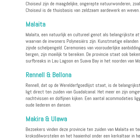
Choiseul zijn de maagdelijke, ongerepte natuurwonderen, zo
Choiseul is de thuisbasis van zeldzaam aardewerk en weven.
Malaita
Malaita, een natuurlijk en cultureel genot als belangrijkste a
waarvan de inwoners Polynesiërs zijn. Kunstmatige eilanden i
zijnde schelpengeld. Ceremonies van voorouderlijke aanbiddin
bergen, zijn moeilijk te bereiken. De provincie staat ook beke
surfbreaks in Lau Lagoon en Suava Bay in het noorden van M
Rennell & Bellona
Rennell, dat op de Werelderfgoedlijst staat, is de belangrij
ligt direct ten zuiden van Guadalcanal. Het meer en zijn omg
nachtvissen en dolfijnen kijken. Een aantal acommodaties li
oude liederen en dansen.
Makira & Ulawa
Bezoekers vinden deze provincie ten zuiden van Malaita en te
krokodilworstelen en het haaienhol onder een kerkaltaar in he