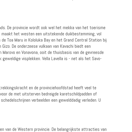
nds. De provincie wordt ook wel het mekka van het toerisme
er maakt het westen een uitstekende duikbestemming, vol
de Toa Maru in Kololuka Bay en het Grand Central Station bij
 Gizo. De onderzeese vulkaan van Kavachi biedt een
n Marovo en Vonavona, ooit de thuisbasis van de gevreesde
 geweldige visplekken. Vella Lavella is - net als het Savo-
ntrekkingskracht en de provinciehoofdstad heeft veel te
 voor de met uitsterven bedreigde karetschildpadden of
e schedelschrijnen verbeelden een gewelddadig verleden. U
en van de Western provincie. De belangrijkste attracties van