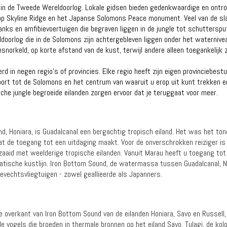
in de Tweede Wereldoorlog. Lokale gidsen bieden gedenkwaardige en ontro
p Skyline Ridge en het Japanse Solomons Peace monument. Veel van de sla
tanks en amfibievoertuigen die begraven liggen in de jungle tot schuttersp
eldoorlog die in de Solomons zijn achtergebleven liggen onder het waterni
orkeld, op korte afstand van de kust, terwijl andere alleen toegankelijk zi
d in negen regio's of provincies. Elke regio heeft zijn eigen provinciebest
oort tot de Solomons en het centrum van waaruit u erop uit kunt trekken e
ische jungle begroeide eilanden zorgen ervoor dat je teruggaat voor meer.
d, Honiara, is Guadalcanal een bergachtig tropisch eiland. Het was het tone
 de toegang tot een uitdaging maakt. Voor de onverschrokken reiziger is G
aaid met weelderige tropische eilanden. Vanuit Marau heeft u toegang tot
amatische kustlijn. Iron Bottom Sound, de watermassa tussen Guadalcanal,
evechtsvliegtuigen - zowel geallieerde als Japanners.
 overkant van Iron Bottom Sound van de eilanden Honiara, Savo en Russell,
 vogels die broeden in thermale bronnen op het eiland Savo. Tulagi, de kol