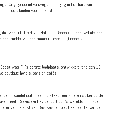
 Sugar City genoemd vanwege de ligging in het hart van
s naar de eilanden voor de kust.
u, dat zich uitstrekt van Natadola Beach (beschouwd als een
ar door middel van een mooie rit over de Queens Road.
c Coast was Fiji's eerste badplaats, ontwikkelt rond een 18-
e boutique hotels, bars en cafés.
andel in sandelhout, maar nu staat toerisme en suiker op de
haven heeft. Savusavu Bay behoort tot 's werelds mooiste
meter van de kust van Savusavu en biedt een aantal van de