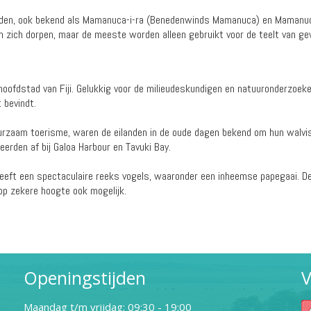
ilanden, ook bekend als Mamanuca-i-ra (Benedenwinds Mamanuca) en Mama
n zich dorpen, maar de meeste worden alleen gebruikt voor de teelt van g
oofdstad van Fiji. Gelukkig voor de milieudeskundigen en natuuronderzoek
 bevindt.
 duurzaam toerisme, waren de eilanden in de oude dagen bekend om hun walv
rden af bij Galoa Harbour en Tavuki Bay.
heeft een spectaculaire reeks vogels, waaronder een inheemse papegaai. De 
 op zekere hoogte ook mogelijk.
Openingstijden
V
Maandag t/m vrijdag: 09:30 - 19:00