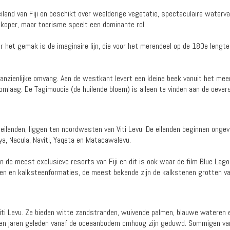
iland van Fiji en beschikt over weelderige vegetatie, spectaculaire waterv
 koper, maar toerisme speelt een dominante rol.
 het gemak is de imaginaire lijn, die voor het merendeel op de 180e lengtegr
aanzienlijke omvang. Aan de westkant levert een kleine beek vanuit het me
omlaag. De Tagimoucia (de huilende bloem) is alleen te vinden aan de oever
eilanden, liggen ten noordwesten van Viti Levu. De eilanden beginnen ong
ya, Nacula, Naviti, Yaqeta en Matacawalevu.
an de meest exclusieve resorts van Fiji en dit is ook waar de film Blue Lag
ren en kalksteenformaties, de meest bekende zijn de kalkstenen grotten v
iti Levu. Ze bieden witte zandstranden, wuivende palmen, blauwe wateren
en jaren geleden vanaf de oceaanbodem omhoog zijn geduwd. Sommigen van he