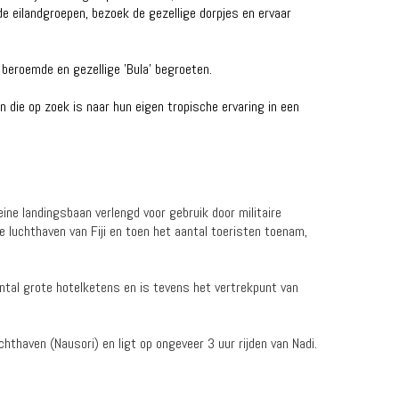
 eilandgroepen, bezoek de gezellige dorpjes en ervaar
 beroemde en gezellige 'Bula' begroeten.
en die op zoek is naar hun eigen tropische ervaring in een
eine landingsbaan verlengd voor gebruik door militaire
le luchthaven van Fiji en toen het aantal toeristen toenam,
antal grote hotelketens en is tevens het vertrekpunt van
hthaven (Nausori) en ligt op ongeveer 3 uur rijden van Nadi.