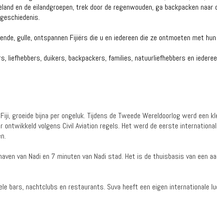
and en de eilandgroepen, trek door de regenwouden, ga backpacken naar de
 geschiedenis.
hende, gulle, ontspannen Fijiërs die u en iedereen die ze ontmoeten met hun
rs, liefhebbers, duikers, backpackers, families, natuurliefhebbers en iedere
 Fiji, groeide bijna per ongeluk. Tijdens de Tweede Wereldoorlog werd een kl
r ontwikkeld volgens Civil Aviation regels. Het werd de eerste internationa
n.
thaven van Nadi en 7 minuten van Nadi stad. Het is de thuisbasis van een a
le bars, nachtclubs en restaurants. Suva heeft een eigen internationale luc