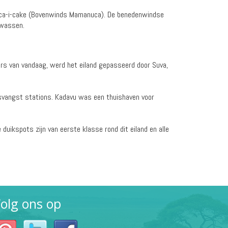
nuca-i-cake (Bovenwinds Mamanuca). De benedenwindse
ewassen.
ers van vandaag, werd het eiland gepasseerd door Suva,
isvangst stations. Kadavu was een thuishaven voor
duikspots zijn van eerste klasse rond dit eiland en alle
olg ons op