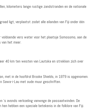
allen, kilometers lange rustige zandstranden en de nationale
aad ligt, verplaatst zodat alle eilanden van Fiji onder één
er voldoende vers water voor het plaatsje Somosomo, aan de
s van het meer.
eveer 40 km ten westen van Lautoka en strekken zich over
oon, met in de hoofdrol Brooke Shields, in 1979 is opgenomen.
an Sawa-i-Lau met oude muur geschriften.
 en 's avonds verkoeling vanwege de passaatwinden. De
n hebben een speciale betekenis in de folklore van Fiji.