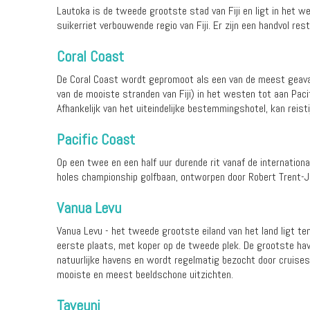
Lautoka is de tweede grootste stad van Fiji en ligt in het w
suikerriet verbouwende regio van Fiji. Er zijn een handvol re
Coral Coast
De Coral Coast wordt gepromoot als een van de meest geavanc
van de mooiste stranden van Fiji) in het westen tot aan Pacif
Afhankelijk van het uiteindelijke bestemmingshotel, kan reist
Pacific Coast
Op een twee en een half uur durende rit vanaf de internationa
holes championship golfbaan, ontworpen door Robert Trent-J
Vanua Levu
Vanua Levu - het tweede grootste eiland van het land ligt t
eerste plaats, met koper op de tweede plek. De grootste hav
natuurlijke havens en wordt regelmatig bezocht door cruises
mooiste en meest beeldschone uitzichten.
Taveuni