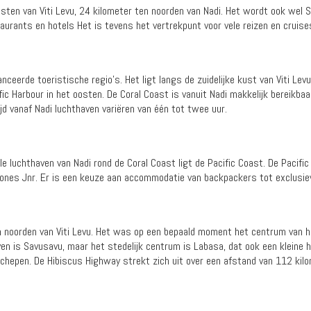
esten van Viti Levu, 24 kilometer ten noorden van Nadi. Het wordt ook wel
staurants en hotels Het is tevens het vertrekpunt voor vele reizen en cruise
eerde toeristische regio's. Het ligt langs de zuidelijke kust van Viti Lev
ic Harbour in het oosten. De Coral Coast is vanuit Nadi makkelijk bereikba
ijd vanaf Nadi luchthaven variëren van één tot twee uur.
le luchthaven van Nadi rond de Coral Coast ligt de Pacific Coast. De Pacifi
ones Jnr. Er is een keuze aan accommodatie van backpackers tot exclusiev
en noorden van Viti Levu. Het was op een bepaald moment het centrum van h
en is Savusavu, maar het stedelijk centrum is Labasa, dat ook een kleine 
chepen. De Hibiscus Highway strekt zich uit over een afstand van 112 kilo