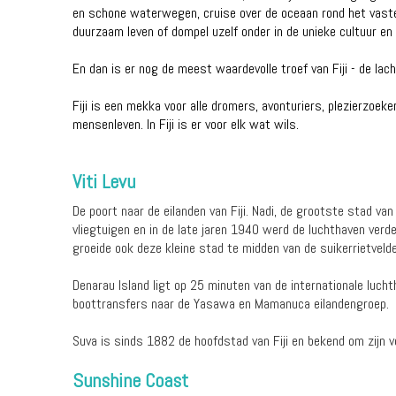
en schone waterwegen, cruise over de oceaan rond het vastel
duurzaam leven of dompel uzelf onder in de unieke cultuur en
En dan is er nog de meest waardevolle troef van Fiji - de lac
Fiji is een mekka voor alle dromers, avonturiers, plezierzoeke
mensenleven. In Fiji is er voor elk wat wils.
Viti Levu
De poort naar de eilanden van Fiji. Nadi, de grootste stad van
vliegtuigen en in de late jaren 1940 werd de luchthaven verde
groeide ook deze kleine stad te midden van de suikerrietvelde
Denarau Island ligt op 25 minuten van de internationale luch
boottransfers naar de Yasawa en Mamanuca eilandengroep.
Suva is sinds 1882 de hoofdstad van Fiji en bekend om zijn ve
Sunshine Coast