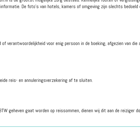
informatie. De foto’s van hotels, kamers of omgeving zijn slechts bedoeld
of verantwoordelijkheid voor enig persoon in de boeking, afgezien van die
eide reis- en annuleringsverzekering af te sluiten.
en, BTW geheven gaat worden op reissommen, dienen wij dit aan de reiziger d