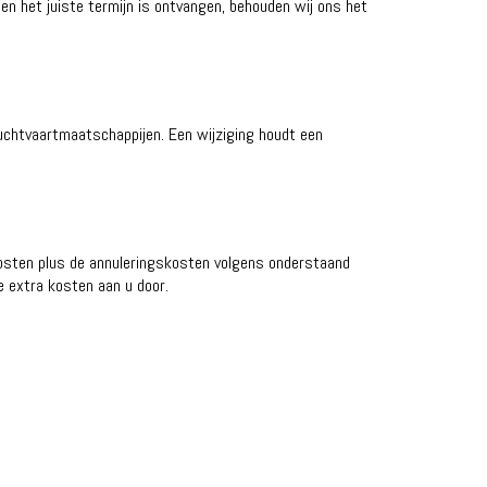
nen het juiste termijn is ontvangen, behouden wij ons het
luchtvaartmaatschappijen. Een wijziging houdt een
kosten plus de annuleringskosten volgens onderstaand
e extra kosten aan u door.