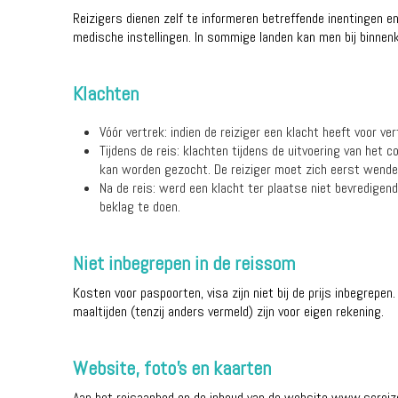
Reizigers dienen zelf te informeren betreffende inentingen e
medische instellingen. In sommige landen kan men bij binnen
Klachten
Vóór vertrek: indien de reiziger een klacht heeft voor v
Tijdens de reis: klachten tijdens de uitvoering van het
kan worden gezocht. De reiziger moet zich eerst wenden
Na de reis: werd een klacht ter plaatse niet bevredigend
beklag te doen.
Niet inbegrepen in de reissom
Kosten voor paspoorten, visa zijn niet bij de prijs inbegrepe
maaltijden (tenzij anders vermeld) zijn voor eigen rekening.
Website, foto's en kaarten
Aan het reisaanbod en de inhoud van de website www.screizen