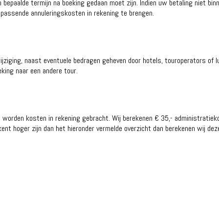
en bepaalde termijn na boeking gedaan moet zijn. Indien uw betaling niet bin
passende annuleringskosten in rekening te brengen.
jziging, naast eventuele bedragen geheven door hotels, touroperators of 
eking naar een andere tour.
an worden kosten in rekening gebracht. Wij berekenen € 35,- administratie
ekent hoger zijn dan het hieronder vermelde overzicht dan berekenen wij dez