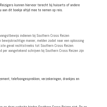
Reizigers kunnen hiervoor terecht bij huisarts of andere
aan dit boekje altijd mee te nemen op reis.
ntvangstbewijs indienen bij Southern Cross Reizen
 en bewijskrachtige manier, melden zodat naar een oplossing
tste geval rechtstreeks tot Southern Cross Reizen.
nd per aangetekend schrijven bij Southern Cross Reizen zijn
angement, telefoongesprekken, verzekeringen, drankjes en
gen op deze website binden Southern Cross Reizen niet. De op