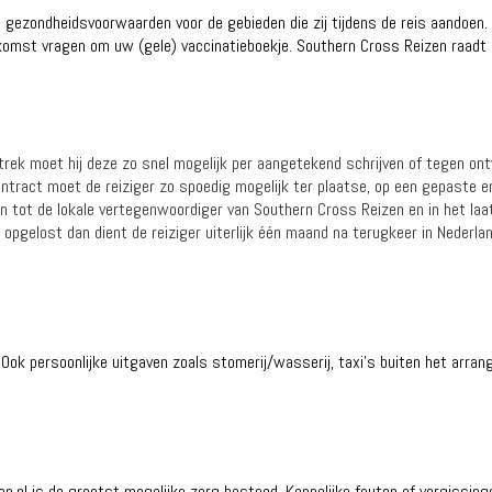
n gezondheidsvoorwaarden voor de gebieden die zij tijdens de reis aandoen. 
komst vragen om uw (gele) vaccinatieboekje. Southern Cross Reizen raadt u 
ertrek moet hij deze zo snel mogelijk per aangetekend schrijven of tegen o
 contract moet de reiziger zo spoedig mogelijk ter plaatse, op een gepaste
 tot de lokale vertegenwoordiger van Southern Cross Reizen en in het laa
 opgelost dan dient de reiziger uiterlijk één maand na terugkeer in Nederla
n. Ook persoonlijke uitgaven zoals stomerij/wasserij, taxi’s buiten het arr
.nl is de grootst mogelijke zorg besteed. Kennelijke fouten of vergissin