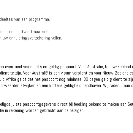
gedeeltes van een programma.
 door de luchtvaartmaatschappijen.
 uw annuleringsverzekering vallen.
 een eventueel visum, eTA en geldig paspoort. Voor Australië, Nieuw-Zeeland 
ent te zijn. Voor Australië is een visum verplicht en voor Nieuw-Zeeland ee
uid-Afrika geldt dat het paspoort nog minimaal 30 dagen geldig dient te z
rwaarden afwijken en een kortere geldigheid handhaven. Wij raden u aan 
benodigde juiste paspoortgegevens direct bij boeking bekend te maken aan Sou
ie in rekening worden gebracht aan de reiziger.