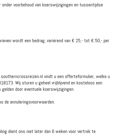
er onder voorbehoud van koerswijzigingen en tussentijdse
ieven wordt een bedrag, variërend van € 25,- tot € 50,- per
outherncrossreizen.nl vindt u een offerteformulier, welke u
18173. Wij sturen u geheel vrijblijvend en kosteloos een
s gelden door eventuele koerswijzigingen.
ens de annuleringsvoorwaarden.
ing dient ons niet later dan 6 weken voor vertrek te