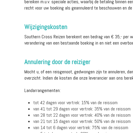
bereiken m.u.v. speciale acties, waarbij de betaling binnen e
recht voor uw boeking als geannuleerd te beschouwen en de 
Wijzigingskosten
Southern Cross Reizen berekent een bedrag van € 35,- per wi
verandering van een bestaande boeking in en niet een overbo
Annulering door de reiziger
Mocht u, of een reisgenoot, gedwongen zijn te annuleren, d
overzicht. Indien de kosten die onze leverancier aan ons ber
Landarrangementen:
tot 42 dagen voor vertrek: 15% van de reissom
van 41 tot 29 dagen voor vertrek: 35% van de reissom
van 28 tot 22 dagen voor vertrek: 40% van de reissom
van 21 tot 15 dagen voor vertrek: 50% van de reissom
van 14 tot 6 dagen voor vertrek: 75% van de reissom