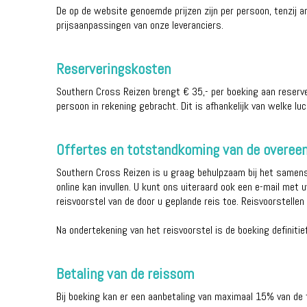
De op de website genoemde prijzen zijn per persoon, tenzij 
prijsaanpassingen van onze leveranciers.
Reserveringskosten
Southern Cross Reizen brengt € 35,- per boeking aan reserve
persoon in rekening gebracht. Dit is afhankelijk van welke lu
Offertes en totstandkoming van de overe
Southern Cross Reizen is u graag behulpzaam bij het samens
online kan invullen. U kunt ons uiteraard ook een e-mail met
reisvoorstel van de door u geplande reis toe. Reisvoorstelle
Na ondertekening van het reisvoorstel is de boeking definit
Betaling van de reissom
Bij boeking kan er een aanbetaling van maximaal 15% van de t