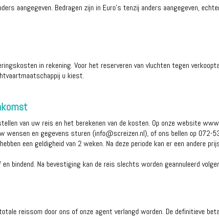
anders aangegeven. Bedragen zijn in Euro’s tenzij anders aangegeven, echt
ringskosten in rekening. Voor het reserveren van vluchten tegen verkooptar
chtvaartmaatschappij u kiest.
enkomst
tellen van uw reis en het berekenen van de kosten. Op onze website www.s
 uw wensen en gegevens sturen (info@screizen.nl), of ons bellen op 072-53
n hebben een geldigheid van 2 weken. Na deze periode kan er een andere prij
ief en bindend. Na bevestiging kan de reis slechts worden geannuleerd volg
otale reissom door ons of onze agent verlangd worden. De definitieve betal