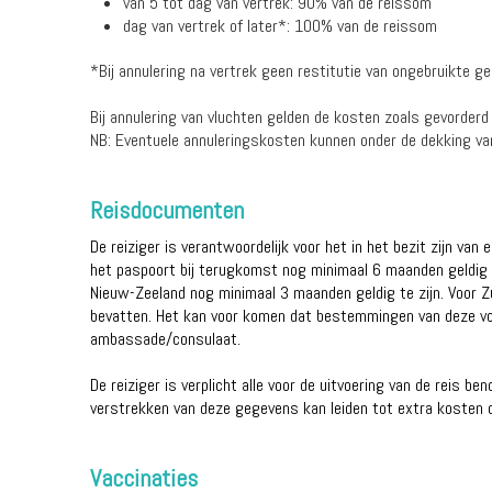
van 5 tot dag van vertrek: 90% van de reissom
dag van vertrek of later*: 100% van de reissom
*Bij annulering na vertrek geen restitutie van ongebruikte 
Bij annulering van vluchten gelden de kosten zoals gevorderd
NB: Eventuele annuleringskosten kunnen onder de dekking van
Reisdocumenten
De reiziger is verantwoordelijk voor het in het bezit zijn van
het paspoort bij terugkomst nog minimaal 6 maanden geldig di
Nieuw-Zeeland nog minimaal 3 maanden geldig te zijn. Voor Z
bevatten. Het kan voor komen dat bestemmingen van deze voo
ambassade/consulaat.
De reiziger is verplicht alle voor de uitvoering van de reis 
verstrekken van deze gegevens kan leiden tot extra kosten d
Vaccinaties