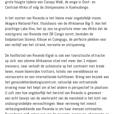
grote hoogte tijdens een Canopy Walk, de enige in Oost- en
Centraal-Afrika of volg de chimpansees in Kyamudongo.
In het oosten van Rwanda is het kleine maar ongelofelijk mooie
Akagera National Park, thuisbasis van de Afrikaanse Big-5. Aan het
prachtige Lake Kivu, het op zes na grootste meer van Afrika dat de
westgrens van Rwanda met DR Congo vormt, bevinden de
badplaatsen Gisenyi, Kibuye en Cyangugu, de perfecte plekken voor
een verblijf aan het strand, recreatie en ontspanning.
De hoofdstad van Rwanda Kigali is ook een toeristische attractie
op zich; een slimme Afrikaanse stad met meer dan 1 miljoen
inwoners, naar verluidt de schoonste op het continent met brede
lanen, mooie bloemrijke trottoirs, hotels van wereldklasse en
restaurants en een internationale luchthaven. Breng een bezoek aan
het genocideherdenkingscentrum, natuurlijk een ontroerende
ervaring maar het helpt om al het andere in perspectief te plaatsen.
U zult zien hoe ongelooflijk het herstel van Rwanda is geweest -
een echt bewijs van de veerkracht van de mensheid in het licht van
ondoorgrondelijke verwachtingen. Maar verreweg het meest
verbazingwekkende aan Rwanda is om haar mensen ontmoeten,