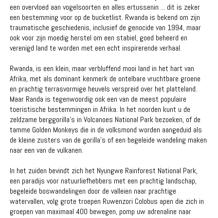
een overvloed aan vogelsoorten en alles ertussenin ... dit is zeker
een bestemming voor op de bucketlist. Rwanda is bekend om zijn
traumatische geschiedenis, inclusief de genocide van 1994, maar
ook voor zijn moedig herstel om een ​​stabiel, goed beheerd en
verenigd land te worden met een echt inspirerende verhaal.
Rwanda, is een klein, maar verbluffend mooi land in het hart van
Afrika, met als dominant kenmerk de ontelbare vruchtbare groene
en prachtig terrasvormige heuvels verspreid over het platteland.
Maar Randa is tegenwoordig ook een van de meest populaire
toeristische bestemmingen in Afrika. In het noorden kunt u de
zeldzame berggorilla's in Volcanoes National Park bezoeken, of de
tamme Golden Monkeys die in de volksmond worden aangeduid als
de kleine zusters van de gorilla's of een begeleide wandeling maken
naar een van de vulkanen.
In het zuiden bevindt zich het Nyungwe Rainforest National Park,
een paradijs voor natuurliefhebbers met een prachtig landschap,
begeleide boswandelingen door de valleien naar prachtige
watervallen, volg grote troepen Ruwenzori Colobus apen die zich in
groepen van maximaal 400 bewegen, pomp uw adrenaline naar