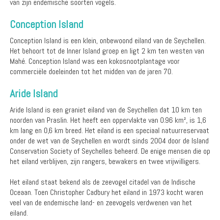
van zijn endemische soorten vogels.
Conception Island
Conception Island is een klein, onbewoond eiland van de Seychellen.
Het behoort tot de Inner Island groep en ligt 2 km ten westen van
Mahé. Conception Island was een kokosnootplantage voor
commerciële doeleinden tot het midden van de jaren 70.
Aride Island
Aride Island is een graniet eiland van de Seychellen dat 10 km ten
noorden van Praslin. Het heeft een oppervlakte van 0.96 km², is 1,6
km lang en 0,6 km breed. Het eiland is een speciaal natuurreservaat
onder de wet van de Seychellen en wordt sinds 2004 door de Island
Conservation Society of Seychelles beheerd. De enige mensen die op
het eiland verblijven, zijn rangers, bewakers en twee vrijwilligers.
Het eiland staat bekend als de zeevogel citadel van de Indische
Oceaan. Toen Christopher Cadbury het eiland in 1973 kocht waren
veel van de endemische land- en zeevogels verdwenen van het
eiland.