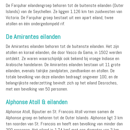
De Farquhar eilandengroep behoren tot de buitenste eilanden (Outer
Islands) van de Seychellen. Ze liggen 1.126 km ten zuidwesten van
Victoria. De Farquhar groep bestaat uit een apart eiland, twee
atollen en één ondergedompeld rif.
De Amirantes eilanden
De Amirantes eilanden behoren tot de buitenste eilanden. Het zijn
atollen en koraal eilanden, die door Vasco da Gama, in 1502 werden
ontdekt. Ze waren waarschijnlijk ook bekend bij vroege Indiase en
Arabische handelaren. De Amirantes eilanden bestaan uit 11 grote
eilanden, evenals talrijke zandplaten, zandbanken en atollen. De
totale bevolking van deze eilanden bedraagt ongeveer 100, en de
belangrijkste nederzetting bevindt zich op het eiland Desroches,
met een bevolking van 50 personen.
Alphonse Atoll & eilanden
Alphonse Atoll, Bijoutier en St. Francois Atoll vormen samen de
Alphonse groep en behoren tot de Outer Islands. Alphonse ligt 3 km
ten noorden van St. Francois en heeft een bevolking van minder dan
300 personen. Het eiland is 1,74 km² met een diameter van 3 km.