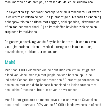
monumenten op de archipel, de Vallée de Mai en de Aldabra-atol.
De Seychellen zijn een waar paradijs voor duikliefhebbers. Het water
is er warm en kristalhelder. Er zijn prachtige duikspots te vinden bij
scheepswrakken en riffen met roggen, schildpadden, inktvissen en
af en toe een walvishaai. Bij de koraalriffen bevinden zich scholen
tropische koraalvissen.
De gastvrije bevolking van de Seychellen bestaat uit een mix van
kleurrijke nationaliteiten. U vindt dit terug in de lokale cultuur,
muziek, dans, architectuur en keuken.
Mahé
Meer dan 1.000 kilometer van de oostkust van Afrika, stijgt het
eiland van Mahé, met zijn met jungle beklede bergen, op uit de
Indische Oceaan. Omringd door meer dan 60 prachtige stranden en
baaien, en met een dicht bebost binnenland en kleine steden met
een unieke Creoolse cultuur, is er veel te verkennen.
Mahé is het grootste en meest bevolkte eiland van de Seychellen,
maar omdat ongeveer 90% van de 89.000 eilandbewoners in of rond