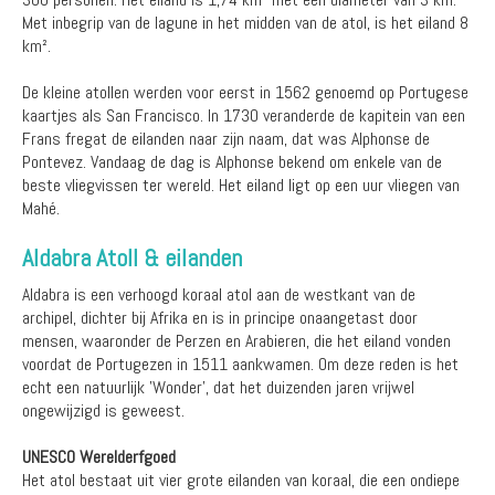
Met inbegrip van de lagune in het midden van de atol, is het eiland 8
km².
De kleine atollen werden voor eerst in 1562 genoemd op Portugese
kaartjes als San Francisco. In 1730 veranderde de kapitein van een
Frans fregat de eilanden naar zijn naam, dat was Alphonse de
Pontevez. Vandaag de dag is Alphonse bekend om enkele van de
beste vliegvissen ter wereld. Het eiland ligt op een uur vliegen van
Mahé.
Aldabra Atoll & eilanden
Aldabra is een verhoogd koraal atol aan de westkant van de
archipel, dichter bij Afrika en is in principe onaangetast door
mensen, waaronder de Perzen en Arabieren, die het eiland vonden
voordat de Portugezen in 1511 aankwamen. Om deze reden is het
echt een natuurlijk 'Wonder', dat het duizenden jaren vrijwel
ongewijzigd is geweest.
UNESCO Werelderfgoed
Het atol bestaat uit vier grote eilanden van koraal, die een ondiepe