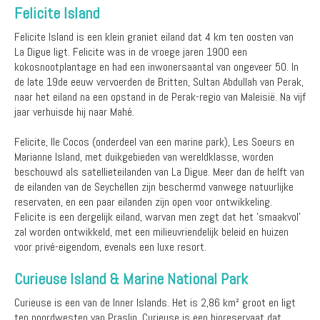
Felicite Island
Felicite Island is een klein graniet eiland dat 4 km ten oosten van
La Digue ligt. Felicite was in de vroege jaren 1900 een
kokosnootplantage en had een inwonersaantal van ongeveer 50. In
de late 19de eeuw vervoerden de Britten, Sultan Abdullah van Perak,
naar het eiland na een opstand in de Perak-regio van Maleisië. Na vijf
jaar verhuisde hij naar Mahé.
Felicite, Ile Cocos (onderdeel van een marine park), Les Soeurs en
Marianne Island, met duikgebieden van wereldklasse, worden
beschouwd als satellieteilanden van La Digue. Meer dan de helft van
de eilanden van de Seychellen zijn beschermd vanwege natuurlijke
reservaten, en een paar eilanden zijn open voor ontwikkeling.
Felicite is een dergelijk eiland, warvan men zegt dat het 'smaakvol'
zal worden ontwikkeld, met een milieuvriendelijk beleid en huizen
voor privé-eigendom, evenals een luxe resort.
Curieuse Island & Marine National Park
Curieuse is een van de Inner Islands. Het is 2,86 km² groot en ligt
ten noordwesten van Praslin. Curieuse is een bioreservaat dat