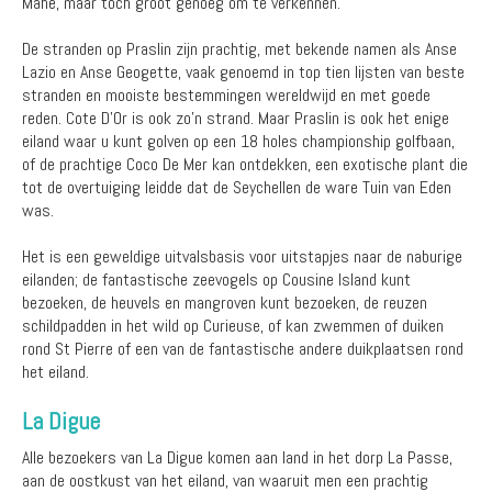
Mahé, maar toch groot genoeg om te verkennen.
De stranden op Praslin zijn prachtig, met bekende namen als Anse
Lazio en Anse Geogette, vaak genoemd in top tien lijsten van beste
stranden en mooiste bestemmingen wereldwijd en met goede
reden. Cote D'Or is ook zo'n strand. Maar Praslin is ook het enige
eiland waar u kunt golven op een 18 holes championship golfbaan,
of de prachtige Coco De Mer kan ontdekken, een exotische plant die
tot de overtuiging leidde dat de Seychellen de ware Tuin van Eden
was.
Het is een geweldige uitvalsbasis voor uitstapjes naar de naburige
eilanden; de fantastische zeevogels op Cousine Island kunt
bezoeken, de heuvels en mangroven kunt bezoeken, de reuzen
schildpadden in het wild op Curieuse, of kan zwemmen of duiken
rond St Pierre of een van de fantastische andere duikplaatsen rond
het eiland.
La Digue
Alle bezoekers van La Digue komen aan land in het dorp La Passe,
aan de oostkust van het eiland, van waaruit men een prachtig