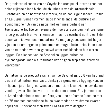
De granieten eilanden van de Seychellen archipel clusteren rond het
belangrijkste eiland Mahé, de thuisbasis van de internationale
luchthaven en de hoofdstad Victoria, en de naburige eilanden Praslin
en La Digue. Samen vormen zij de Inner Islands, de culturele en
economische hub van de natie met een meerderheid aan
toeristische faciliteiten evenals de mooiste stranden. Het toerisme
is de grootste bron van inkomsten maar de overheid controleert de
bouw van nieuwe accommodaties. Zo mogen gebouwen niet hoger
zijn dan de omringende palmbomen en mogen hotels niet in de buurt
van de stranden worden gebouwd waar schildpadden hun eieren
leggen. De eilanden van de Seychellen liggen buiten de
cyclonengordel met als resultaat dat er geen tropische stormen
voorkomen.
De natuur is de grootste schat van de Seychellen, 50% van het land
bestaat uit natuurreservaat. Dankzij de geïsoleerde ligging, konden
miljoenen jaren lang, oerwouden en maritiem leven zich ontwikkelen
zonder gevaar. De biodiversiteit is daarom enorm. Er zijn meer dan
duizend endemische soorten flora, zoals de befaamde 'coco de mer'
en 75 soorten endemische fauna, waaronder de zeldzame zwarte
papegaai. Er bevinden zich twee UNESCO Wereldergfoed