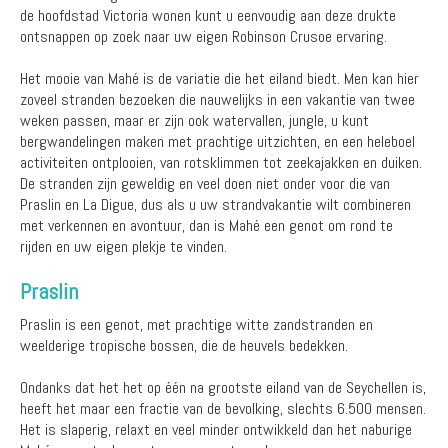
de hoofdstad Victoria wonen kunt u eenvoudig aan deze drukte
ontsnappen op zoek naar uw eigen Robinson Crusoe ervaring.
Het mooie van Mahé is de variatie die het eiland biedt. Men kan hier
zoveel stranden bezoeken die nauwelijks in een vakantie van twee
weken passen, maar er zijn ook watervallen, jungle, u kunt
bergwandelingen maken met prachtige uitzichten, en een heleboel
activiteiten ontplooien, van rotsklimmen tot zeekajakken en duiken.
De stranden zijn geweldig en veel doen niet onder voor die van
Praslin en La Digue, dus als u uw strandvakantie wilt combineren
met verkennen en avontuur, dan is Mahé een genot om rond te
rijden en uw eigen plekje te vinden.
Praslin
Praslin is een genot, met prachtige witte zandstranden en
weelderige tropische bossen, die de heuvels bedekken.
Ondanks dat het het op één na grootste eiland van de Seychellen is,
heeft het maar een fractie van de bevolking, slechts 6.500 mensen.
Het is slaperig, relaxt en veel minder ontwikkeld dan het naburige