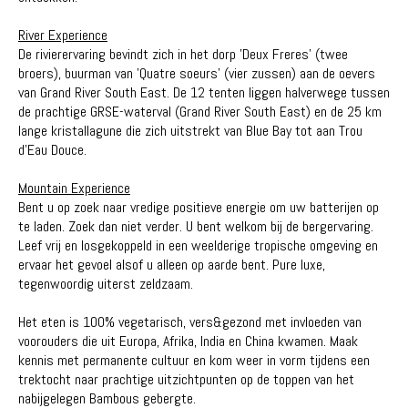
River Experience
De rivierervaring bevindt zich in het dorp 'Deux Freres' (twee
broers), buurman van 'Quatre soeurs' (vier zussen) aan de oevers
van Grand River South East. De 12 tenten liggen halverwege tussen
de prachtige GRSE-waterval (Grand River South East) en de 25 km
lange kristallagune die zich uitstrekt van Blue Bay tot aan Trou
d'Eau Douce.
Mountain Experience
Bent u op zoek naar vredige positieve energie om uw batterijen op
te laden. Zoek dan niet verder. U bent welkom bij de bergervaring.
Leef vrij en losgekoppeld in een weelderige tropische omgeving en
ervaar het gevoel alsof u alleen op aarde bent. Pure luxe,
tegenwoordig uiterst zeldzaam.
Het eten is 100% vegetarisch, vers&gezond met invloeden van
voorouders die uit Europa, Afrika, India en China kwamen. Maak
kennis met permanente cultuur en kom weer in vorm tijdens een
trektocht naar prachtige uitzichtpunten op de toppen van het
nabijgelegen Bambous gebergte.