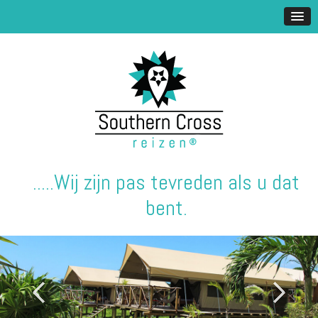
.....Wij zijn pas tevreden als u dat
bent.