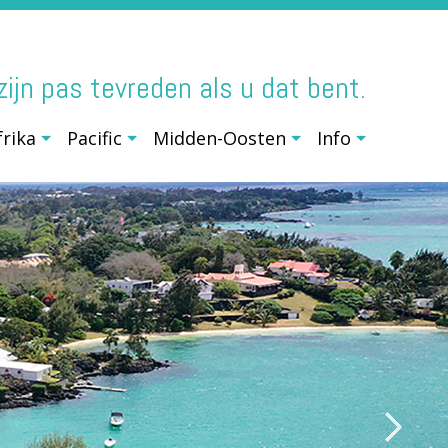
j zijn pas tevreden als u dat bent.
frika
Pacific
Midden-Oosten
Info