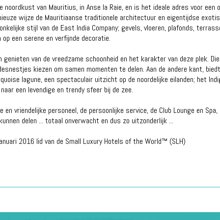
de noordkust van Mauritius, in Anse la Raie, en is het ideale adres voor e
uze wijze de Mauritiaanse traditionele architectuur en eigentijdse exotisch
onkelijke stijl van de East India Company; gevels, vloeren, plafonds, terra
n op een serene en verfijnde decoratie.
an genieten van de vreedzame schoonheid en het karakter van deze plek. D
iefdesnestjes kiezen om samen momenten te delen. Aan de andere kant, biedt
uoise lagune, een spectaculair uitzicht op de noordelijke eilanden; het Indi
aar een levendige en trendy sfeer bij de zee.
ke en vriendelijke personeel, de persoonlijke service, de Club Lounge en Sp
nen delen ... totaal onverwacht en dus zo uitzonderlijk ...
januari 2016 lid van de Small Luxury Hotels of the World™ (SLH)