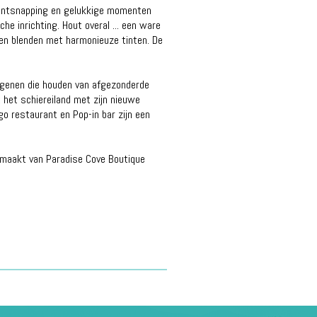
en ontsnapping en gelukkige momenten
e inrichting. Hout overal ... een ware
ssen blenden met harmonieuze tinten. De
iegenen die houden van afgezonderde
 het schiereiland met zijn nieuwe
go restaurant en Pop-in bar zijn een
a, maakt van Paradise Cove Boutique