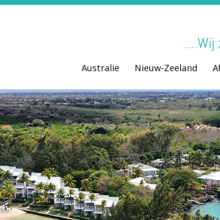
.....Wi
Australië
Nieuw-Zeeland
A