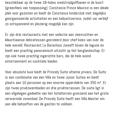
beschikbaar op de twee 18-holes wedstrijdgolfbanen in de buurt
(greenfees van toepassing). Constance Prince Maurice is een ideale
plek voor gezinnen en biedt de Constance kinderclub met dagelijks
georganiseerde activiteiten en een babysitservice, zodat uw verblijf
zo ontspannend en plezierig mogelijk kan zijn.
Er zijn drie restaurants met een selectie aan zeevruchten en
Mauritiaanse delicatessen gecreëerd door chef-koks van over de
hele wereld. Restaurant Le Barachois zweeft boven de lagune en
biedt een prachtig panoramisch uitzicht op het berglandschap. Er
zijn ook twee prachtig ingerichte bars, die de hele avond
entertainment en cocktails bieden.
Voor absolute luxe biedt de Princely Suite ultieme privacy. De Suite
is een combinatie van een Villa en twee Junior Suites en biedt
plaats aan 10 personen op een enorme oppervlakte van 350 m². Er
zijn twee privézwembaden en drie privéterrassen. De suite ligt in
een afgelegen gedeelte van het hotelterrein grenzend aan het grote
verwarmde zwembad. De Princely Suite heeft een Villa Master om
aan alle behoeften van de gasten te voldoen.