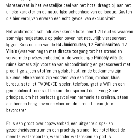
visreservaat in het westelijke deel van het hotel draagt ​​bij aan het
unieke karakter en de natuurlijke schoonheid van de locatie. Gasten
die hier verblijven ervaren een echt gevoel van exclusiviteit.
Het architectonisch indrukwekkende hotel heeft 76 suites waarvan
sommige majestueus op palen boven het natuurlijk visreservaat
liggen. Kies uit een van de 64
Juniorsuites
, 12
Familiesuites
, 12
Villa's
(waarvan negen met directe toegang tot het strand en
verwarmde privézwembaden) of de weelderige
Princely villa
. De
ruime kamers zijn voorzien van airconditioning en gedecoreerd met
prachtige zijden stoffen en gelakt hout, en de badkamers zijn
luxueus. Alle kamers zijn voorzien van een föhn, minibar, kluis,
bureau, satelliet TV/DVD/CD-speler, telefoon, gratis WiFi en een
gemeubileerd terras of balkon. Geïnspireerd door Feng Shui-
principes, om het perfecte gevoel van harmonie te creëren, staan ​​
alle bedden hoog boven de vloer om de circulatie van Qi te
bevorderen.
Er is een groot overloopzwembad, een uitgebreid spa- en
gezondheidscentrum en een prachtig strand. Het hotel biedt de
meeste watersporten, waaronder waterskiën en golf is