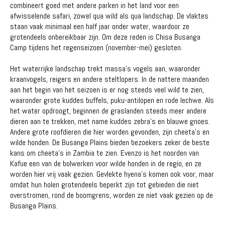
combineert goed met andere parken in het land voor een
afwisselende safari, zowel qua wild als qua landschap. De vlaktes
staan ​​vaak minimaal een half jaar onder water, waardoor ze
grotendeels onbereikbaar zijn. Om deze reden is Chisa Busanga
Camp tijdens het regenseizoen (november-mei) gesloten.
Het waterrijke landschap trekt massa's vogels aan, waaronder
kraanvogels, reigers en andere steltlopers. In de nattere maanden
aan het begin van het seizoen is er nog steeds veel wild te zien,
waaronder grote kuddes buffels, puku-antilopen en rode lechwe. Als
het water opdroogt, beginnen de graslanden steeds meer andere
dieren aan te trekken, met name kuddes zebra's en blauwe gnoes.
Andere grote roofdieren die hier worden gevonden, zijn cheeta's en
wilde honden. De Busanga Plains bieden bezoekers zeker de beste
kans om cheeta's in Zambia te zien. Evenzo is het noorden van
Kafue een van de bolwerken voor wilde honden in de regio, en ze
worden hier vrij vaak gezien. Gevlekte hyena's komen ook voor, maar
omdat hun holen grotendeels beperkt zijn tot gebieden die niet
overstromen, rond de boomgrens, worden ze niet vaak gezien op de
Busanga Plains.