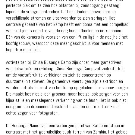
perfecte plek om te zien hoe olifanten bij zonsopgang gestaag
lopen in de vroege ochtendmist, of een kudde lechwe door de
verschillende stromen en uiterwaarden te zien springen. Het
centrale gedeelte van het kamp heeft een boma met een dompelbad
waar u tijdens de hitte van de dag kunt afkoelen en ontspannen.
Eén van de kamers is voorzien van een lift en ligt in de nabijheid het
hoofdgebouw, waardoor deze meer geschikt is voor mensen met
beperkte mobiliteit.
Activiteiten bij Chisa Busanga Camp zijn onder meer gamedrives,
wandelsafari's en e-biking. Chisa Busanga Camp zet zich sterk in
om de voetafdruk te verkleinen en zich te concentreren op
duurzame initiatieven. De gamedrive-voertuigen zijn elektrisch en
worden net als de rest van het kamp ​​opgeladen door zonne-energie.
Dit maakt het niet alleen groener, maar het zal ook zorgen voor een
bijna stille en meeslepende verkenning van de bush. Het is ook niet
nodig om een ​​dreunende dieselmotor aan en uit te zetten - een
echte zegen voor fotografen.
De Busanga Plains, zijn een verborgen parel van Kafue en staan ​​in
contrast met het gebruikelijke bush-terrein van Zambia. Het gebied