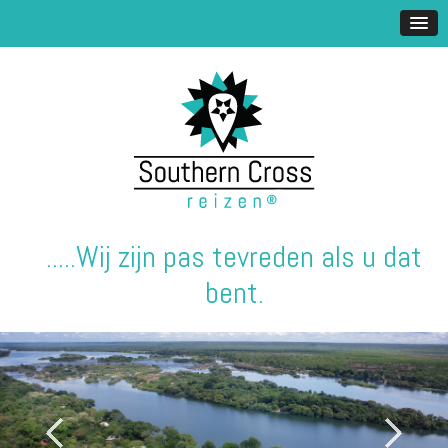
.....Wij zijn pas tevreden als u dat
bent.