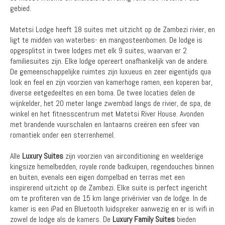
gebied.
Matetsi Lodge heeft 18 suites met uitzicht op de Zambezi rivier, en
ligt te midden van waterbes- en mangosteenbomen. De lodge is
opgesplitst in twee lodges met elk 9 suites, waarvan er 2
familiesuites zijn. Elke lodge opereert onafhankelijk van de andere.
De gemeenschappelijke ruimtes zijn luxueus en zeer eigentijds qua
look en feel en zijn voorzien van kamerhoge ramen, een koperen bar,
diverse eetgedeeltes en een boma. De twee locaties delen de
wijnkelder, het 20 meter lange zwembad langs de rivier, de spa, de
winkel en het fitnesscentrum met Matetsi River House. Avonden
met brandende vuurschalen en lantaarns creëren een sfeer van
romantiek onder een sterrenhemel.
Alle
Luxury Suites
zijn voorzien van airconditioning en weelderige
kingsize hemelbedden, royale ronde badkuipen, regendouches binnen
en buiten, evenals een eigen dompelbad en terras met een
inspirerend uitzicht op de Zambezi. Elke suite is perfect ingericht
om te profiteren van de 15 km lange privérivier van de lodge. In de
kamer is een iPad en Bluetooth luidspreker aanwezig en er is wifi in
zowel de lodge als de kamers. De
Luxury Family Suites
bieden