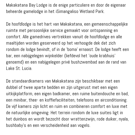
Makakatana Bay Lodge is de enige particuliere en door de eigenaar
beheerde gamelodge in het iSimangaliso Wetland Park.
De hoofdlodge is het hart van Makakatana, een gemeenschappelijke
ruimte met persoonlijke service gemaakt voor ontspanning en
comfort. Alle gamedrives vertrekken vanuit de hoofdlodge en alle
maaltijden worden geserveerd op het verhoogde dek dat zich
rondom de lodge bevindt, of in de 'boma' ernaast. De lodge heeft een
bar, een nabijgelegen wijnkelder (liefdevol het 'oude krabhuis'
genoemd) en een nabijgelegen privé bushzwembad aan de rand van
Lake St. Lucia.
De standaardkamers van Makakatana zijn beschikbaar met een
dubbel of twee aparte bedden en zijn uitgerust met een eigen
uitkijkplatform, een eigen badkamer, een ruime buitendouche en bad,
een minibar, thee- en koffiefaciliteiten, telefoons en airconditioning.
De vijf kamers zijn licht en ruim en combineren comfort en luxe met
de natuurlijke omgeving. Het terrein rondom de luxe suites ligt in
het duinbos en wordt bezocht door wrattenzwijn, rode duiker, nyala,
bushbaby's en een verscheidenheid aan vogels.