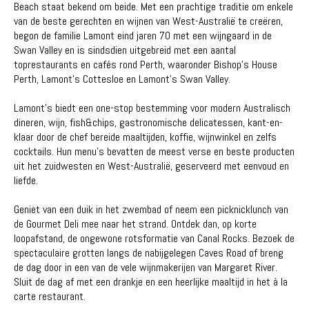
Beach staat bekend om beide. Met een prachtige traditie om enkele
van de beste gerechten en wijnen van West-Australië te creëren,
begon de familie Lamont eind jaren 70 met een wijngaard in de
Swan Valley en is sindsdien uitgebreid met een aantal
toprestaurants en cafés rond Perth, waaronder Bishop's House
Perth, Lamont's Cottesloe en Lamont's Swan Valley.
Lamont's biedt een one-stop bestemming voor modern Australisch
dineren, wijn, fish&chips, gastronomische delicatessen, kant-en-
klaar door de chef bereide maaltijden, koffie, wijnwinkel en zelfs
cocktails. Hun menu's bevatten de meest verse en beste producten
uit het zuidwesten en West-Australië, geserveerd met eenvoud en
liefde.
Geniet van een duik in het zwembad of neem een ​​picknicklunch van
de Gourmet Deli mee naar het strand. Ontdek dan, op korte
loopafstand, de ongewone rotsformatie van Canal Rocks. Bezoek de
spectaculaire grotten langs de nabijgelegen Caves Road of breng
de dag door in een van de vele wijnmakerijen van Margaret River.
Sluit de dag af met een drankje en een heerlijke maaltijd in het à la
carte restaurant.