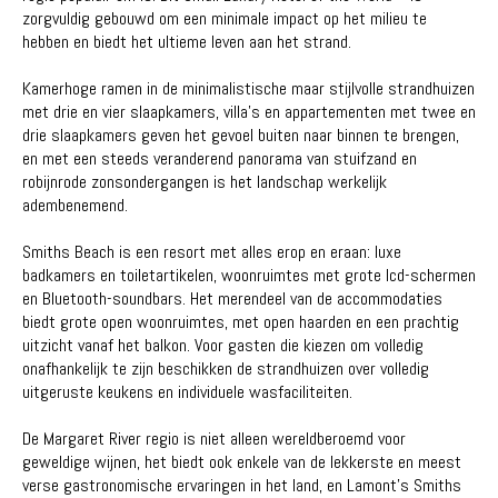
zorgvuldig gebouwd om een ​​minimale impact op het milieu te
hebben en biedt het ultieme leven aan het strand.
Kamerhoge ramen in de minimalistische maar stijlvolle strandhuizen
met drie en vier slaapkamers, villa's en appartementen met twee en
drie slaapkamers geven het gevoel buiten naar binnen te brengen,
en met een steeds veranderend panorama van stuifzand en
robijnrode zonsondergangen is het landschap werkelijk
adembenemend.
Smiths Beach is een resort met alles erop en eraan: luxe
badkamers en toiletartikelen, woonruimtes met grote lcd-schermen
en Bluetooth-soundbars. Het merendeel van de accommodaties
biedt grote open woonruimtes, met open haarden en een prachtig
uitzicht vanaf het balkon. Voor gasten die kiezen om volledig
onafhankelijk te zijn beschikken de strandhuizen over volledig
uitgeruste keukens en individuele wasfaciliteiten.
De Margaret River regio is niet alleen wereldberoemd voor
geweldige wijnen, het biedt ook enkele van de lekkerste en meest
verse gastronomische ervaringen in het land, en Lamont's Smiths