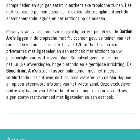
dompelbaden en zijn geplaatst in authentieke tropische tuinen. Het
met tropische palmen bezaaide Ta'akoka Islet complimenteert de
adembenemende lagune en het uitzicht op de oceaan.
Privacy staat voorop in deze zorgvuldig ontworpen Are's. De
Garden
Are's
liggen in de tropische met fruitbomen gevulde tuinen van het
resort. Deze kamer in suite-stijl van 120 m² heeft een ruim
privéterras met ligstoelen en een eethoek met uitzicht op uw
persoonlijke zoutwater zwembad. Smaakvol gedecoreerd met
natuurlijke afwerkingen, hoge plafonds en eigentijdse inrichting. De
Beachfront Are's
staan tussen palmbomen met het meest
verbluffende uitzicht over de turquoise wateren van de Muri-lagune
en op een steenworp afstand van het witte zand. Deze exclusieve
suite-stijl kamer van 120m² komt uit op een ruim terras met uw
eigen zoutwaterzwembad met ligstoelen en een eethoek.