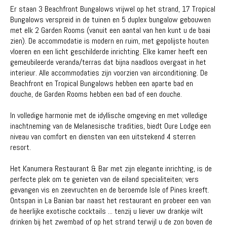
Er staan 3 Beachfront Bungalows vrijwel op het strand, 17 Tropical
Bungalows verspreid in de tuinen en 5 duplex bungalow gebouwen
met elk 2 Garden Rooms (vanuit een aantal van hen kunt u de baai
zien). De accommodatie is modern en ruim, met gepolijste houten
vloeren en een licht geschilderde inrichting. Elke kamer heeft een
gemeubileerde veranda/terras dat bijna naadloos overgaat in het
interieur. Alle accommodaties zijn voorzien van airconditioning. De
Beachfront en Tropical Bungalows hebben een aparte bad en
douche, de Garden Rooms hebben een bad of een douche.
In volledige harmonie met de idyllische omgeving en met volledige
inachtneming van de Melanesische tradities, biedt Oure Lodge een
niveau van comfort en diensten van een uitstekend 4 sterren
resort.
Het Kanumera Restaurant & Bar met zijn elegante inrichting, is de
perfecte plek om te genieten van de eiland specialiteiten; vers
gevangen vis en zeevruchten en de beroemde Isle of Pines kreeft.
Ontspan in La Banian bar naast het restaurant en probeer een van
de heerlijke exotische cocktails ... tenzij u liever uw drankje wilt
drinken bij het zwembad of op het strand terwijl u de zon boven de