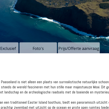
/Exclusief
Foto's
Prijs/Offerte aanvraag
aseiland is niet alleen een plaats van surrealistische natuurlijke schoo
g steeds de wereld fascineren met hun stille maar majestueuze Moai. Dit ge
het landschap en de archeologische raadsels met de boeiende en mysteri
 van een traditioneel Easter Island boothuis, biedt een panoramisch uitzicht 
 prachtig zwembad met uitzicht op de oceaan en grote open ruimtes biede