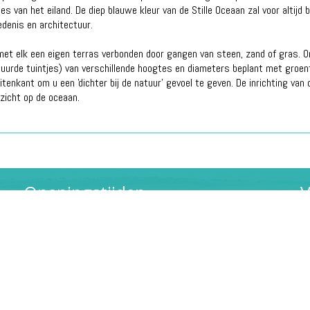
s van het eiland. De diep blauwe kleur van de Stille Oceaan zal voor altijd 
edenis en architectuur.
et elk een eigen terras verbonden door gangen van steen, zand of gras. O
uurde tuintjes) van verschillende hoogtes en diameters beplant met groen
enkant om u een 'dichter bij de natuur' gevoel te geven. De inrichting van
tzicht op de oceaan.
Openingstijden
V
Maandag t/m vrijdag: 09:30 - 19:00
Zaterdag: 10:00 - 16:00
Noodnummer
+31 725318173