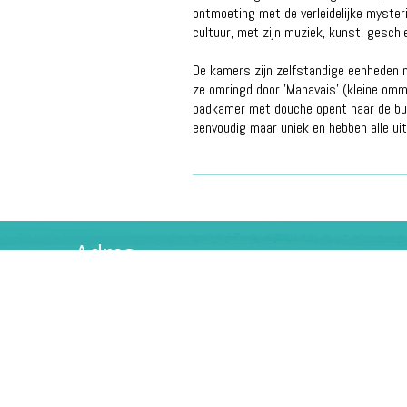
ontmoeting met de verleidelijke mysterie
cultuur, met zijn muziek, kunst, geschi
De kamers zijn zelfstandige eenheden m
ze omringd door 'Manavais' (kleine omm
badkamer met douche opent naar de buit
eenvoudig maar uniek en hebben alle ui
Adres
Southern Cross Reizen
Holleweg 100
1851 KK Heiloo
Tel: 072-5318173
E-mail: info@screizen.nl